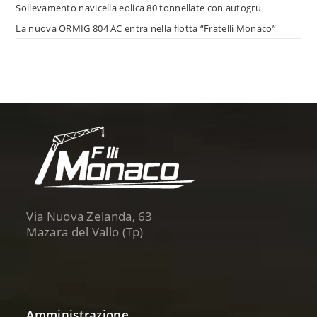
Sollevamento navicella eolica 80 tonnellate con autogru
La nuova ORMIG 804 AC entra nella flotta “Fratelli Monaco”
Via Nuova Zelanda, 63
Mazara del Vallo (Tp)
Amministrazione