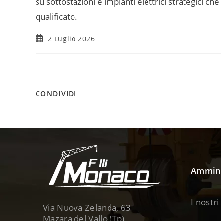
su sottostazioni e impianti elettrici strategici 
qualificato.
2 Luglio 2026
CONDIVIDI
Ammini
I nostri
Via Nuova Zelanda, 63
Mazara del Vallo (Tp)