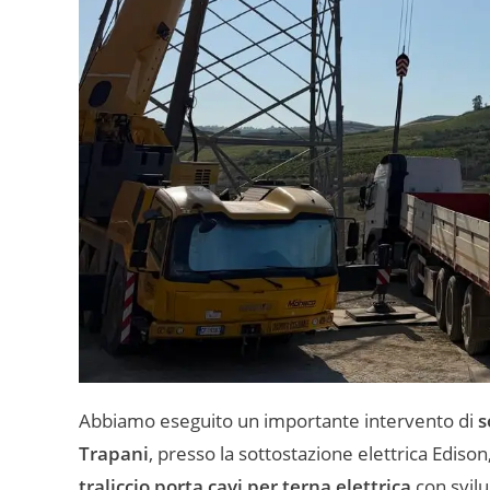
Abbiamo eseguito un importante intervento di
s
Trapani
, presso la sottostazione elettrica Edis
traliccio porta cavi per terna elettrica
con svilu