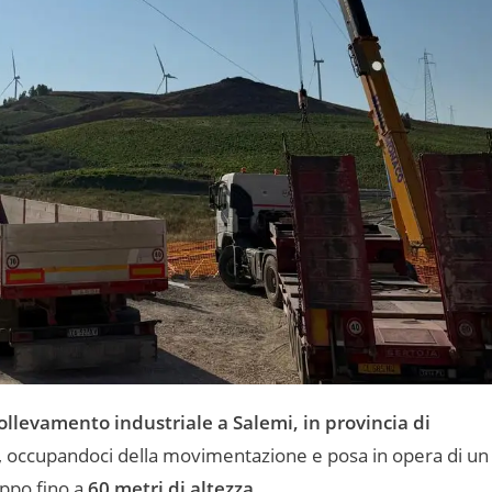
ollevamento industriale a Salemi, in provincia di
on, occupandoci della movimentazione e posa in opera di un
ppo fino a
60 metri di altezza
.