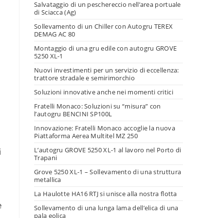
Salvataggio di un peschereccio nell’area portuale
di Sciacca (Ag)
Sollevamento di un Chiller con Autogru TEREX
DEMAG AC 80
Montaggio di una gru edile con autogru GROVE
5250 XL-1
Nuovi investimenti per un servizio di eccellenza:
trattore stradale e semirimorchio
Soluzioni innovative anche nei momenti critici
Fratelli Monaco: Soluzioni su “misura” con
l’autogru BENCINI SP100L
Innovazione: Fratelli Monaco accoglie la nuova
Piattaforma Aerea Multitel MZ 250
L’autogru GROVE 5250 XL-1 al lavoro nel Porto di
i
Trapani
Grove 5250 XL-1 – Sollevamento di una struttura
metallica
La Haulotte HA16 RTJ si unisce alla nostra flotta
e
Sollevamento di una lunga lama dell’elica di una
pala eolica