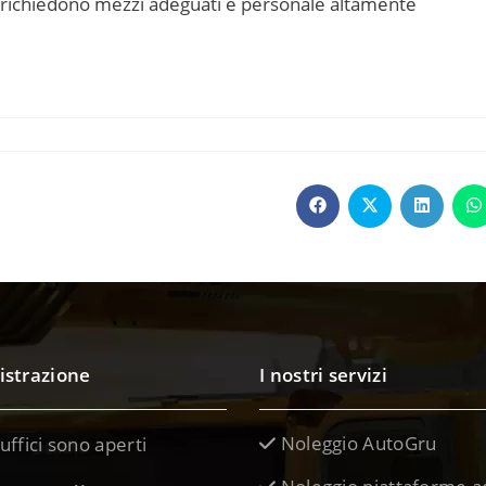
che richiedono mezzi adeguati e personale altamente
strazione
I nostri servizi
Noleggio AutoGru
 uffici sono aperti