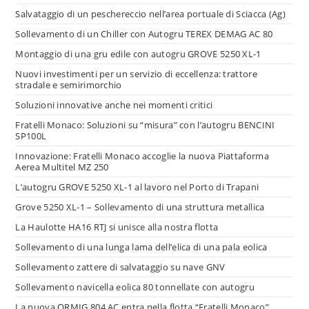
Salvataggio di un peschereccio nell’area portuale di Sciacca (Ag)
Sollevamento di un Chiller con Autogru TEREX DEMAG AC 80
Montaggio di una gru edile con autogru GROVE 5250 XL-1
Nuovi investimenti per un servizio di eccellenza: trattore
stradale e semirimorchio
Soluzioni innovative anche nei momenti critici
Fratelli Monaco: Soluzioni su “misura” con l’autogru BENCINI
SP100L
Innovazione: Fratelli Monaco accoglie la nuova Piattaforma
Aerea Multitel MZ 250
L’autogru GROVE 5250 XL-1 al lavoro nel Porto di Trapani
Grove 5250 XL-1 – Sollevamento di una struttura metallica
La Haulotte HA16 RTJ si unisce alla nostra flotta
Sollevamento di una lunga lama dell’elica di una pala eolica
Sollevamento zattere di salvataggio su nave GNV
Sollevamento navicella eolica 80 tonnellate con autogru
La nuova ORMIG 804 AC entra nella flotta “Fratelli Monaco”