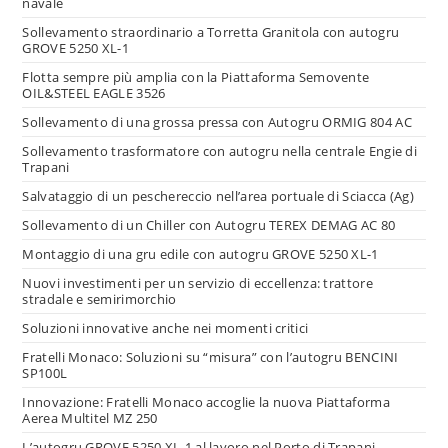
navale
Sollevamento straordinario a Torretta Granitola con autogru
GROVE 5250 XL-1
Flotta sempre più amplia con la Piattaforma Semovente
OIL&STEEL EAGLE 3526
Sollevamento di una grossa pressa con Autogru ORMIG 804 AC
Sollevamento trasformatore con autogru nella centrale Engie di
Trapani
Salvataggio di un peschereccio nell’area portuale di Sciacca (Ag)
Sollevamento di un Chiller con Autogru TEREX DEMAG AC 80
Montaggio di una gru edile con autogru GROVE 5250 XL-1
Nuovi investimenti per un servizio di eccellenza: trattore
stradale e semirimorchio
Soluzioni innovative anche nei momenti critici
Fratelli Monaco: Soluzioni su “misura” con l’autogru BENCINI
SP100L
Innovazione: Fratelli Monaco accoglie la nuova Piattaforma
Aerea Multitel MZ 250
L’autogru GROVE 5250 XL-1 al lavoro nel Porto di Trapani