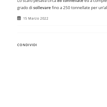
Lo scafo pesava circa
86 tonnellate
ed a compier
grado di
sollevare
fino a 250 tonnellate per un’al
15 Marzo 2022
CONDIVIDI