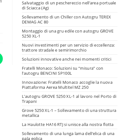
n
Salvataggio di un peschereccio nell’area portuale
di Sciacca (Ag)
Sollevamento di un Chiller con Autogru TEREX
DEMAG AC 80
Montaggio di una gru edile con autogru GROVE
5250 XL-1
Nuovi investimenti per un servizio di eccellenza:
trattore stradale e semirimorchio
Soluzioni innovative anche nei momenti critici
Fratelli Monaco: Soluzioni su “misura” con
l’autogru BENCINI SP100L
Innovazione: Fratelli Monaco accoglie la nuova
Piattaforma Aerea Multitel MZ 250
L’autogru GROVE 5250 XL-1 al lavoro nel Porto di
Trapani
Grove 5250 XL-1 – Sollevamento di una struttura
metallica
La Haulotte HA16 RTJ si unisce alla nostra flotta
Sollevamento di una lunga lama dell’elica di una
pala eolica