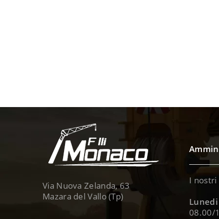
Ammini
I nostri
Via Nuova Zelanda, 63
Mazara del Vallo (Tp)
Lunedi 
08.00/1