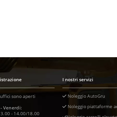
strazione
I nostri servizi
Noleggio AutoGru
 uffici sono aperti
Noleggio piattaforme a
- Venerdi:
3.00 - 14.00/18.00
Noleggio carrelli elevato