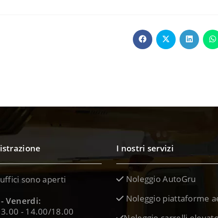
strazione
I nostri servizi
Noleggio AutoGru
 uffici sono aperti
Noleggio piattaforme a
- Venerdi:
3.00 - 14.00/18.00
Noleggio carrelli elevato