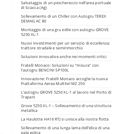
Salvataggio di un peschereccio nell’area portuale
di Sciacca (Ag)
Sollevamento di un Chiller con Autogru TEREX
DEMAG AC 80
Montaggio di una gru edile con autogru GROVE
5250 XL-1
Nuovi investimenti per un servizio di eccellenza:
trattore stradale e semirimorchio
Soluzioni innovative anche nei momenti critici
Fratelli Monaco: Soluzioni su “misura” con
l’autogru BENCINI SP100L
Innovazione: Fratelli Monaco accoglie la nuova
Piattaforma Aerea Multitel MZ 250
L’autogru GROVE 5250 XL-1 al lavoro nel Porto di
Trapani
Grove 5250 XL-1 – Sollevamento di una struttura
metallica
La Haulotte HA16 RTJ si unisce alla nostra flotta
Sollevamento di una lunga lama dell’elica di una
pala eolica