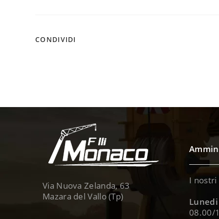
CONDIVIDI
Ammini
I nostri
Via Nuova Zelanda, 63
Mazara del Vallo (Tp)
Lunedi 
08.00/1