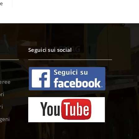
te
Seguici sui social
eree
ri
ri
geni