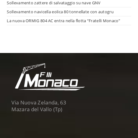
Sollevamento zattere di salvataggio su nave GNV
Sollevamento navicella eolica 80 tonnellate con autogru
La nuova ORMIG 804 AC entra nella flotta “Fratelli Monaco”
Via Nuova Zelanda, 63
Mazara del Vallo (Tp)